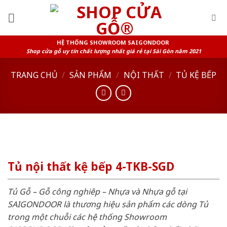
Skip
to
content
HỆ THỐNG SHOWROOM SAIGONDOOR
Shop cửa gỗ uy tín chất lượng nhất giá rẻ tại Sài Gòn năm 2021
TRANG CHỦ
/
SẢN PHẨM
/
NỘI THẤT
/
TỦ KỆ BẾP
Tủ nội thất kệ bếp 4-TKB-SGD
Tủ Gỗ – Gỗ công nghiêp – Nhựa và Nhựa gỗ tại
SAIGONDOOR là thương hiệu sản phẩm các dòng Tủ
trong một chuỗi các hệ thống Showroom