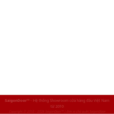
SaigonDoor™
- Hệ thống Showroom cửa hàng đầu Việt Nam
từ 2010
Copyright ⓒ 2010 – 2026 SaigonDoor™ | Đơn vị chủ quản SaigonDoor